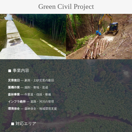
Green Civil Project
◼︎ 事業内容
災害復旧
— 豪雨・土砂災害の復旧
重機作業
— 掘削・整地・造成
森林事業
— 作業道・伐採・整備
インフラ維持
— 道路・河川の管理
環境保全
— 森林保全・地域環境支援
◼︎ 対応エリア