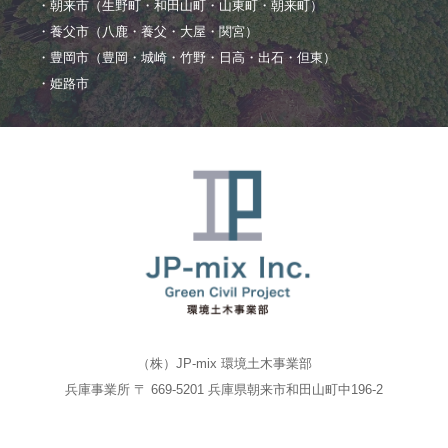
・朝来市（生野町・和田山町・山東町・朝来町）
・養父市（八鹿・養父・大屋・関宮）
・豊岡市（豊岡・城崎・竹野・日高・出石・但東）
・姫路市
（株）JP-mix 環境土木事業部
兵庫事業所 〒 669-5201 兵庫県朝来市和田山町中196-2